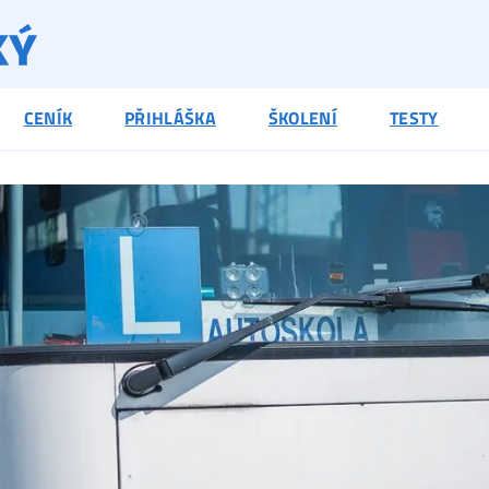
CENÍK
PŘIHLÁŠKA
ŠKOLENÍ
TESTY