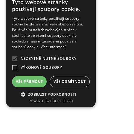
Tyto webové stránky
používají soubory cookie.
Tyto webové stránky používají soubory
cookie ke zlepšení uživatelského zážitku.
Používáním našich webových stránek
souhlasíte se všemi soubory cookie v
souladu s našimi zásadami používání
souborů cookie.
Více informací
NEZBYTNĚ NUTNÉ SOUBORY
VÝKONOVÉ SOUBORY
VŠE PŘIJMOUT
VŠE ODMÍTNOUT
ZOBRAZIT PODROBNOSTI
POWERED BY COOKIESCRIPT