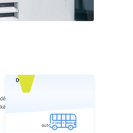
D
adě
aké
autobus