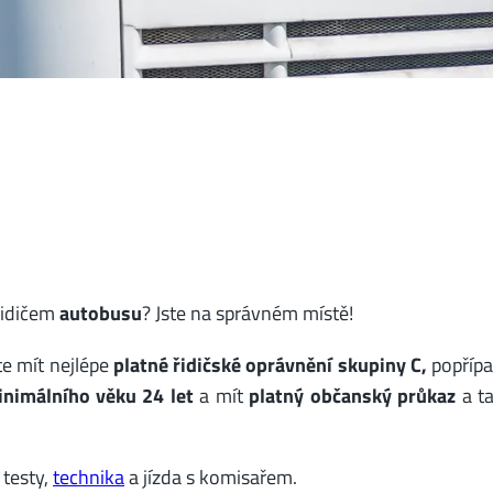
řidičem
autobusu
? Jste na správném místě!
te mít nejlépe
platné řidičské oprávnění skupiny C,
popříp
nimálního věku 24 let
a mít
platný občanský průkaz
a t
 testy,
technika
a jízda s komisařem.