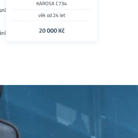
KAROSA C734
sní
věk od 24 let
20 000 Kč
ání