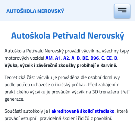
Autoškola Petřvald Nerovský
Autoškola Petřvald Nerovský provádí výcvik na všechny typy
motorových vozidel
AM
,
A1
,
A2
,
A
,
B
,
BE
,
B96
,
C
,
CE
,
D
.
Výuka, výcvik i závěrečné zkoušky probíhají v Karviné.
Teoretická část výcviku je prováděna dle osobní domluvy
podle potřeb uchazeče o řidičský průkaz. Před zahájením
praktického výcviku je prováděn výcvik na 3D trenažeru třetí
generace.
Součástí autoškoly je i
akreditované školicí středisko
, které
provádí vstupní i pravidelná školení řidičů z povolání.